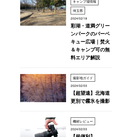
キャンプ場情報
埼玉県
2024/02/18
彩湖・道満グリー
ンパークのバーベ
キュー広場｜焚火
＆キャンプ可の無
料エリア解説
撮影地ガイド
2024/02/03
【超望遠】北海道
更別で霧氷を撮影
機材レビュー
2024/02/03
【超便利】