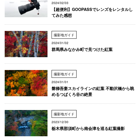
2024/02/03
【超便利】GOOPASSでレンズをレンタルし
てみた感想
撮影地ガイド
2024/01/02
群馬県みなかみ町で見つけた紅葉
撮影地ガイド
2024/01/01
磐梯吾妻スカイラインの紅葉 不動沢橋から眺
めるつばくろ谷の絶景
撮影地ガイド
2023/12/30
栃木県那須町から南会津を巡る紅葉撮影