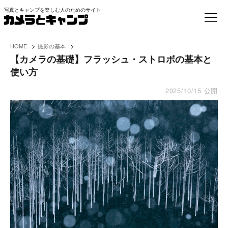
写真とキャンプを楽しむ人のためのサイト
>
>
HOME
撮影の基本
【カメラの基礎】フラッシュ・ストロボの基本と
使い方
2025/10/15
公開