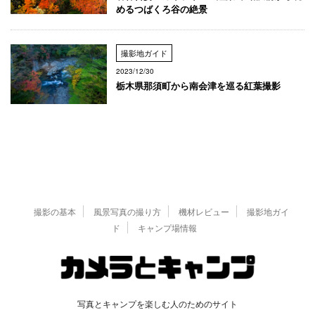
めるつばくろ谷の絶景
撮影地ガイド
2023/12/30
栃木県那須町から南会津を巡る紅葉撮影
撮影の基本
風景写真の撮り方
機材レビュー
撮影地ガイ
ド
キャンプ場情報
写真とキャンプを楽しむ人のためのサイト