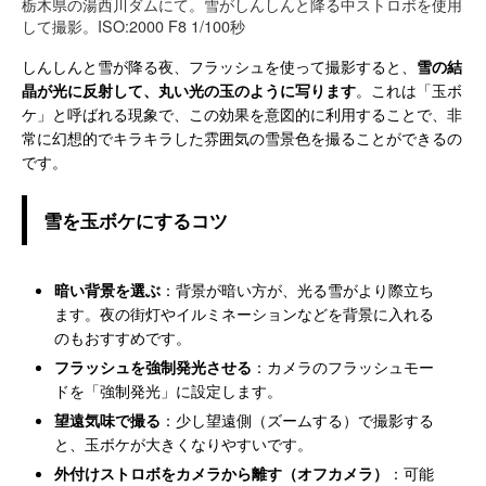
栃木県の湯西川ダムにて。雪がしんしんと降る中ストロボを使用
して撮影。ISO:2000 F8 1/100秒
しんしんと雪が降る夜、フラッシュを使って撮影すると、
雪の結
晶が光に反射して、丸い光の玉のように写ります
。これは「玉ボ
ケ」と呼ばれる現象で、この効果を意図的に利用することで、非
常に幻想的でキラキラした雰囲気の雪景色を撮ることができるの
です。
雪を玉ボケにするコツ
暗い背景を選ぶ
：背景が暗い方が、光る雪がより際立ち
ます。夜の街灯やイルミネーションなどを背景に入れる
のもおすすめです。
フラッシュを強制発光させる
：カメラのフラッシュモー
ドを「強制発光」に設定します。
望遠気味で撮る
：少し望遠側（ズームする）で撮影する
と、玉ボケが大きくなりやすいです。
外付けストロボをカメラから離す（オフカメラ）
：可能