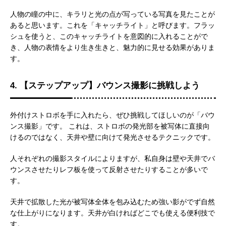
人物の瞳の中に、キラリと光の点が写っている写真を見たことが
あると思います。これを「キャッチライト」と呼びます。フラッ
シュを使うと、このキャッチライトを意図的に入れることがで
き、人物の表情をより生き生きと、魅力的に見せる効果がありま
す。
4. 【ステップアップ】バウンス撮影に挑戦しよう
外付けストロボを手に入れたら、ぜひ挑戦してほしいのが「バウ
ンス撮影」です。 これは、ストロボの発光部を被写体に直接向
けるのではなく、天井や壁に向けて発光させるテクニックです。
人それぞれの撮影スタイルによりますが、私自身は壁や天井でバ
ウンスさせたりレフ板を使って反射させたりすることが多いで
す。
天井で拡散した光が被写体全体を包み込むため強い影がでず自然
な仕上がりになります。天井が白ければどこでも使える便利技で
す。