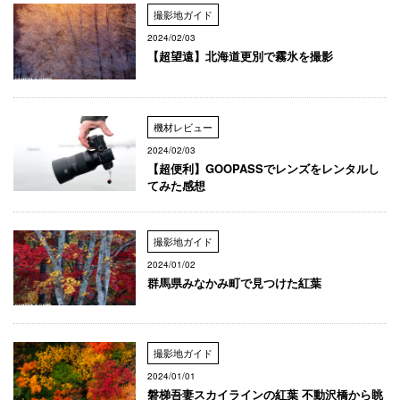
撮影地ガイド
2024/02/03
【超望遠】北海道更別で霧氷を撮影
機材レビュー
2024/02/03
【超便利】GOOPASSでレンズをレンタルし
てみた感想
撮影地ガイド
2024/01/02
群馬県みなかみ町で見つけた紅葉
撮影地ガイド
2024/01/01
磐梯吾妻スカイラインの紅葉 不動沢橋から眺