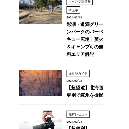
キャンプ場情報
埼玉県
2024/02/18
彩湖・道満グリー
ンパークのバーベ
キュー広場｜焚火
＆キャンプ可の無
料エリア解説
撮影地ガイド
2024/02/03
【超望遠】北海道
更別で霧氷を撮影
機材レビュー
2024/02/03
【超便利】