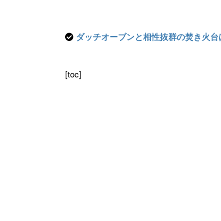
ダッチオーブンと相性抜群の焚き火台
[toc]