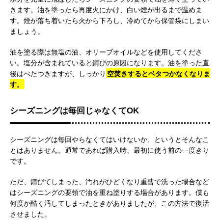
きます。油を塗ったら再度火にかけ、白い煙が出るまで温めま
す。煙が落ち着いたら火から下ろし、冷めてから保管袋にしまい
ましょう。
油を塗る際は無塩の油、オリーブオイルなどを使用してくださ
い。塩分が含まれていると錆びの原因になります。油を塗った直
後はべたつきますが、しっかり
空焚きするとベタつかなくなりま
す。
シーズニングは毎回じゃなくてOK
シーズニングは毎回やらなくてはいけないか、というとそんなこ
とはありません。通常であれば購入時、最初に使う前の一度きり
です。
ただ、錆びてしまった、汚れがひどくなり重曹で洗った場合など
はシーズニングの要領で油を重ね塗りする場合があります。僕も
何度か酷く汚してしまったときがありましたが、この方法で復活
させました。