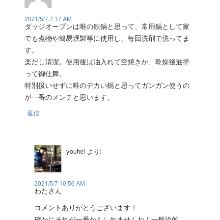
2021/5/7 7:17 AM
ダッジオーブンは唯の鉄鍋と思って、常用鍋として家
でも煮物や簡易燻製等に使用し、毎回洗剤で洗ってま
す。
楽だし清潔。使用後は油入れて空焼きか、乾燥後油塗
って御仕舞。
特別扱いせずに唯のデカい鍋と思ってガンガン使うの
が一番のメンテと思います。
返信
youhei
より:
2021/5/7 10:56 AM
わたさん
コメントありがとうございます！
確かにそれが一番かもしれませんね！一般論的