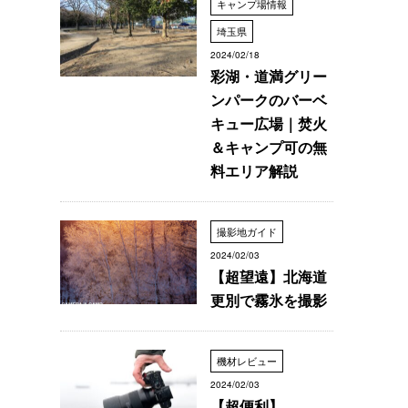
キャンプ場情報
埼玉県
2024/02/18
彩湖・道満グリー
ンパークのバーベ
キュー広場｜焚火
＆キャンプ可の無
料エリア解説
撮影地ガイド
2024/02/03
【超望遠】北海道
更別で霧氷を撮影
機材レビュー
2024/02/03
【超便利】