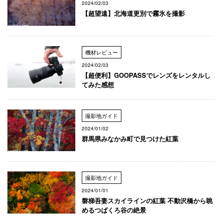
2024/02/03
【超望遠】北海道更別で霧氷を撮影
機材レビュー
2024/02/03
【超便利】GOOPASSでレンズをレンタルし
てみた感想
撮影地ガイド
2024/01/02
群馬県みなかみ町で見つけた紅葉
撮影地ガイド
2024/01/01
磐梯吾妻スカイラインの紅葉 不動沢橋から眺
めるつばくろ谷の絶景