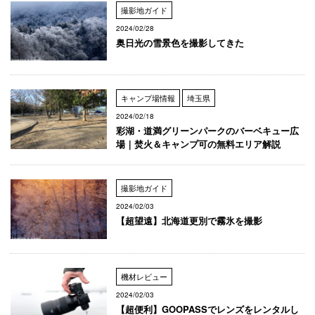
撮影地ガイド
2024/02/28
奥日光の雪景色を撮影してきた
キャンプ場情報
埼玉県
2024/02/18
彩湖・道満グリーンパークのバーベキュー広
場｜焚火＆キャンプ可の無料エリア解説
撮影地ガイド
2024/02/03
【超望遠】北海道更別で霧氷を撮影
機材レビュー
2024/02/03
【超便利】GOOPASSでレンズをレンタルし