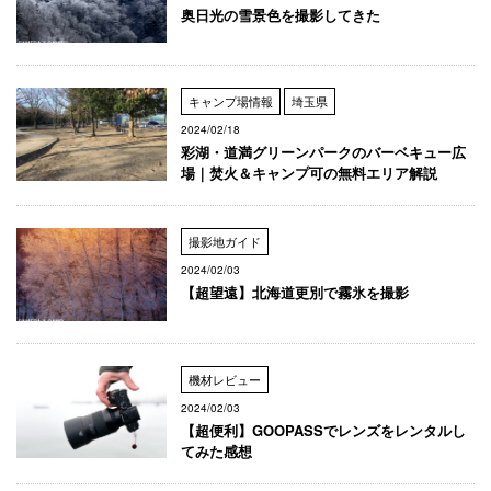
奥日光の雪景色を撮影してきた
キャンプ場情報
埼玉県
2024/02/18
彩湖・道満グリーンパークのバーベキュー広
場｜焚火＆キャンプ可の無料エリア解説
撮影地ガイド
2024/02/03
【超望遠】北海道更別で霧氷を撮影
機材レビュー
2024/02/03
【超便利】GOOPASSでレンズをレンタルし
てみた感想