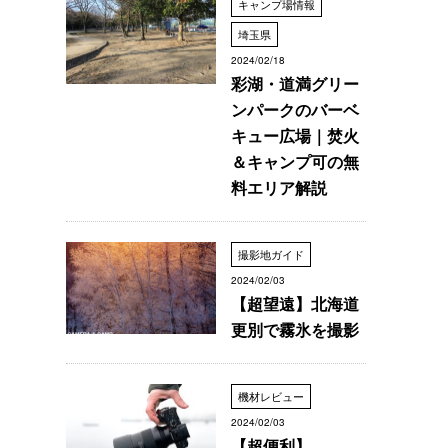
キャンプ場情報
埼玉県
2024/02/18
彩湖・道満グリー
ンパークのバーベ
キュー広場｜焚火
＆キャンプ可の無
料エリア解説
撮影地ガイド
2024/02/03
【超望遠】北海道
更別で霧氷を撮影
機材レビュー
2024/02/03
【超便利】