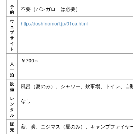
予
不要（バンガローは必要）
約
ウ
http://doshinomori.jp/01ca.html
ェ
ブ
サ
イ
ト
一
￥700～
人
一
泊
設
風呂（夏のみ）、シャワー、炊事場、トイレ、自動
備
レ
なし
ン
タ
ル
販
薪、炭、ニジマス（夏のみ）、キャンプファイヤー
売