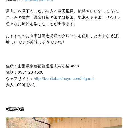
道志川を見下ろしながら入る露天風呂、気持ちいいでしょうね。
こちらの道志川温泉紅椿の湯では檜湯、気泡ぬるま湯、サウナと
色々なお風呂を楽しむことが出来ます。
おすすめのお食事は道志特産のクレソンを使用した天ぷらそば。
珍しいですが美味しそうですね！
住所：山梨県南都留群道道志村小椿3888
電話：0554-20-4500
ウェブサイト：
http://benitubakinoyu.com/higaeri
大人1,000円から
■道志の湯