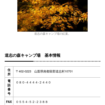
道志の森キャンプ場の紅葉。
道志の森キャンプ場 基本情報
住
〒402-0223 山梨県南都留郡道志村10701
所
電
０８０-４４４４-２４４０
話
番
号
０５５４-５２-２３８８
FAX