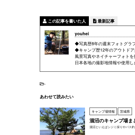
この記事を書いた人
最新記事
youhei
◆写真歴8年の週末フォトグラ
◆キャンプ歴12年のアウトドア
風景写真やネイチャーフォトを
日本各地の撮影地情報や使用し
-
あわせて読みたい
キャンプ場情報
茨城県
涸沼のキャンプ場ま
涸沼といえばシジミ採りやバス釣