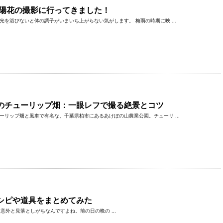
紫陽花の撮影に行ってきました！
を浴びないと体の調子がいまいち上がらない気がします。 梅雨の時期に映 ...
のチューリップ畑：一眼レフで撮る絶景とコツ
ーリップ畑と風車で有名な、千葉県柏市にあるあけぼの山農業公園。チューリ ...
シピや道具をまとめてみた
外と見落としがちなんですよね。前の日の晩の ...