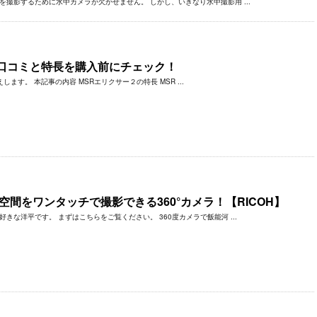
撮影するために水中カメラが欠かせません。 しかし、いきなり水中撮影用 ...
 口コミと特長を購入前にチェック！
す。 本記事の内容 MSRエリクサー２の特長 MSR ...
の空間をワンタッチで撮影できる360°カメラ！【RICOH】
きな洋平です。 まずはこちらをご覧ください。 360度カメラで飯能河 ...