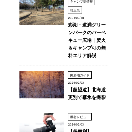
キャンプ場情報
埼玉県
2024/02/18
彩湖・道満グリー
ンパークのバーベ
キュー広場｜焚火
＆キャンプ可の無
料エリア解説
撮影地ガイド
2024/02/03
【超望遠】北海道
更別で霧氷を撮影
機材レビュー
2024/02/03
【超便利】