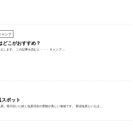
キャンプ
はどこがおすすめ？
ます。 この記事を読むと・・・ キャンプ ...
写真スポット
。箒川沿いに続く塩原渓谷の景観が美しい地域です。 那須塩原といえば ...