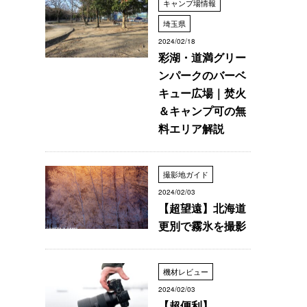
キャンプ場情報
埼玉県
2024/02/18
彩湖・道満グリー
ンパークのバーベ
キュー広場｜焚火
＆キャンプ可の無
料エリア解説
撮影地ガイド
2024/02/03
【超望遠】北海道
更別で霧氷を撮影
機材レビュー
2024/02/03
【超便利】