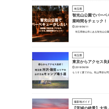
埼玉県
智光山公園でバーベ
業時間をチェック！
2019/06/11
埼玉県狭山市にある智光山公園。
埼玉県
東京からアクセス良
2019/06/09
もうすぐ夏ですね。私は季節を問
撮影地ガイド
【茨城の絶景】大洗