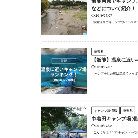
飯能河原でキャンプ
などについて紹介！
2019/07/07
飯能河原でキャンプやバーベキュー
埼玉県
【飯能】温泉に近い
2019/07/07
キャンプをした後は温泉でさっぱり
キャンプ場情報
埼玉県
巾着田キャンプ場 
2019/07/02
こんにちは！ソロキャンパーの洋平（