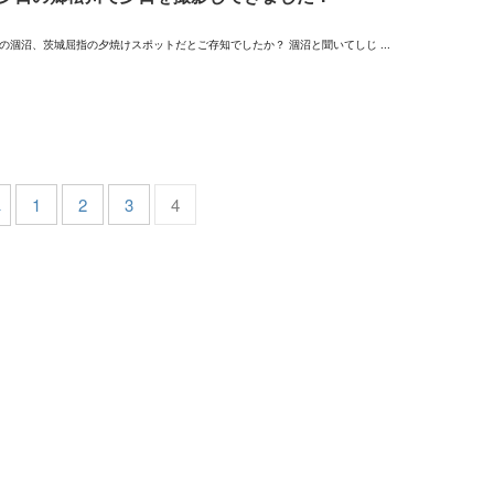
涸沼、茨城屈指の夕焼けスポットだとご存知でしたか？ 涸沼と聞いてしじ ...
へ
1
2
3
4