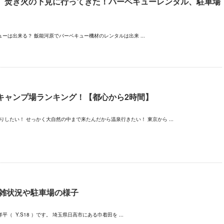
、焚き火の下見に行ってきた！バーベキューレンタル、駐車場
は出来る？ 飯能河原でバーベキュー機材のレンタルは出来 ...
キャンプ場ランキング！【都心から2時間】
したい！ せっかく大自然の中まで来たんだから温泉行きたい！ 東京から ...
混雑状況や駐車場の様子
 Y.S18 ）です。 埼玉県日高市にある巾着田を ...