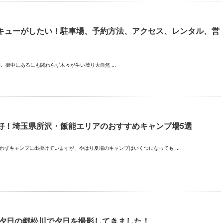
キューがしたい！駐車場、予約方法、アクセス、レンタル、営
街中にあるにも関わらず木々が生い茂り大自然 ...
好！埼玉県所沢・飯能エリアのおすすめキャンプ場5選
わずキャンプに出掛けていますが、やはり夏場のキャンプはいくつになっても ...
 夕日の郷松川で夕日を撮影してきました！