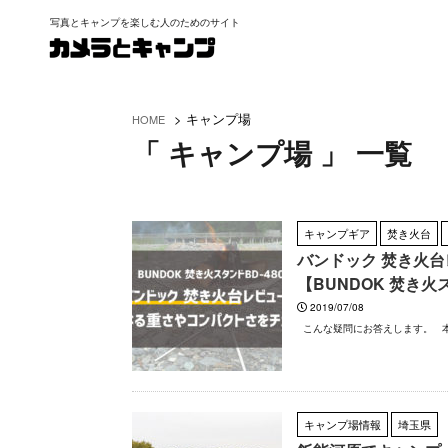
写真とキャンプを楽しむ人のためのサイト
>
キャンプ場
HOME
「 キャンプ場 」 一覧
キャンプギア
焚き火台
バンドック 焚き火
【BUNDOK 焚き火ス
2019/07/08
こんな疑問にお答えします。 本記
キャンプ場情報
埼玉県