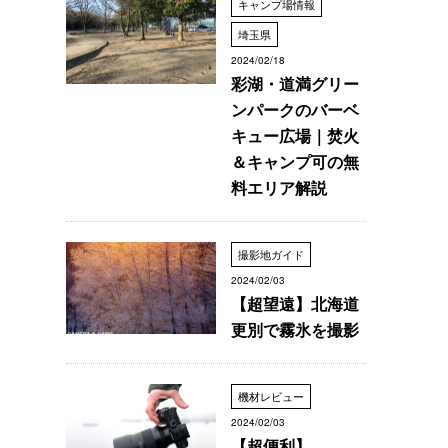
キャンプ場情報
埼玉県
2024/02/18
彩湖・道満グリー
ンパークのバーベ
キュー広場｜焚火
＆キャンプ可の無
料エリア解説
撮影地ガイド
2024/02/03
【超望遠】北海道
更別で霧氷を撮影
機材レビュー
2024/02/03
【超便利】