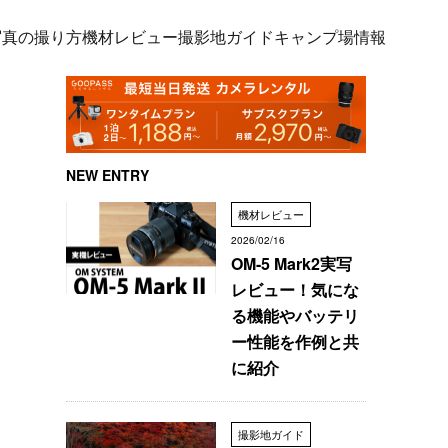
写真の撮り方
機材レビュー
撮影地ガイド
キャンプ場情報
NEW ENTRY
機材レビュー
2026/02/16
OM-5 Mark2実写
レビュー！気にな
る機能やバッテリ
ー性能を作例と共
に紹介
撮影地ガイド