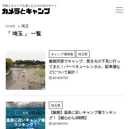
写真とキャンプを楽しむ人のためのサイト
>
埼玉
HOME
「 埼玉 」 一覧
キャンプ場情報
埼玉県
飯能河原でキャンプ、焚き火の下見に行っ
てきた！バーベキューレンタル、駐車場な
どについて紹介！
2019/07/07
埼玉県
【飯能】温泉に近いキャンプ場ランキン
グ！【都心から2時間】
2019/07/07