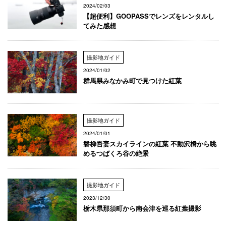
2024/02/03
【超便利】GOOPASSでレンズをレンタルし
てみた感想
撮影地ガイド
2024/01/02
群馬県みなかみ町で見つけた紅葉
撮影地ガイド
2024/01/01
磐梯吾妻スカイラインの紅葉 不動沢橋から眺
めるつばくろ谷の絶景
撮影地ガイド
2023/12/30
栃木県那須町から南会津を巡る紅葉撮影