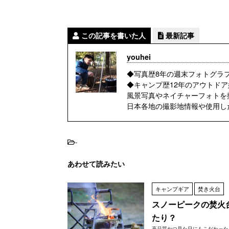
この記事を書いた人
最新記事
youhei
◆写真歴8年の週末フォトグラ
◆キャンプ歴12年のアウトドア
風景写真やネイチャーフォトを
日本各地の撮影地情報や使用し
-
あわせて読みたい
キャンプギア
焚き火台
スノーピークの焚火
たり？
高品質かつ見た目にもこだわった