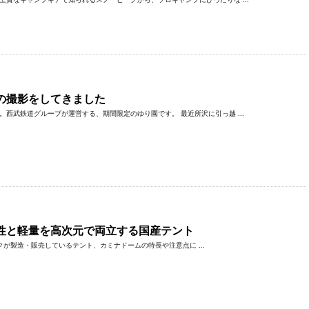
の撮影をしてきました
西武鉄道グループが運営する、期間限定のゆり園です。 最近所沢に引っ越 ...
性と軽量を高次元で両立する国産テント
が製造・販売しているテント、カミナドームの特長や注意点に ...