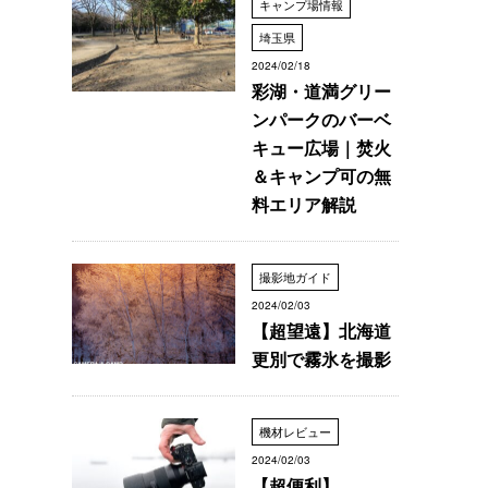
キャンプ場情報
埼玉県
2024/02/18
彩湖・道満グリー
ンパークのバーベ
キュー広場｜焚火
＆キャンプ可の無
料エリア解説
撮影地ガイド
2024/02/03
【超望遠】北海道
更別で霧氷を撮影
機材レビュー
2024/02/03
【超便利】